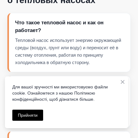
о тепловых насосах
Что такое тепловой насос и как он
работает?
Тепловой насос использует энергию окружающей
среды (воздух, грунт или воду) и переносит её в
систему отопления, работая по принципу
холодильника в обратную сторону.
Чем тепловой насос лучше газового
Для вашої зручності ми використовуємо файли
котла?
cookie. Ознайомтеся з нашою Політикою
конфіденційності, щоб дізнатися більше.
Экономия до 70%, автоматическая работа без
топлива, высокая безопасность и возможность
Прийняти
охлаждения летом.