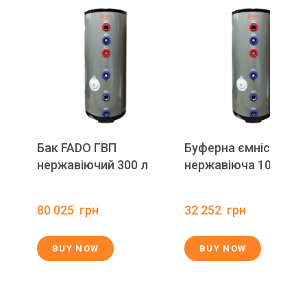
Бак FADO ГВП
Буферна ємність FA
нержавіючий 300 л
нержавіюча 100 л
80 025  грн
32 252  грн
BUY NOW
BUY NOW