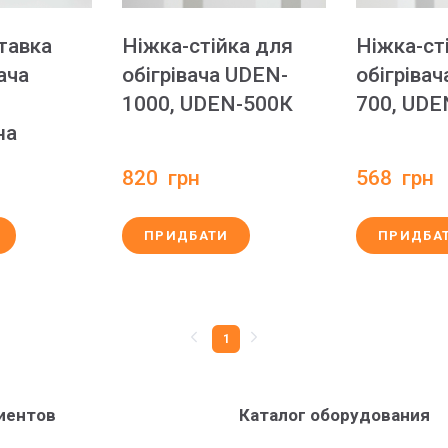
тавка
Ніжка-стійка для
Ніжка-ст
ача
обігрівача UDEN-
обігріва
1000, UDEN-500К
700, UDE
на
820  грн
568  грн
ПРИДБАТИ
ПРИДБА
1
иентов
Каталог оборудования