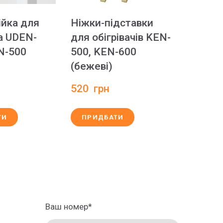
ійка для
Ніжки-підставки
ча UDEN-
для обігрівачів KEN-
N-500
500, KEN-600
(бежеві)
520  грн
ТИ
ПРИДБАТИ
Ваш номер
*