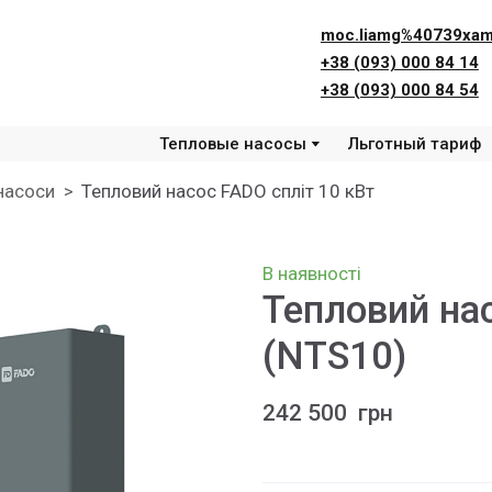
moc.liamg%40739xam
+38 (093) 000 84 14
+38 (093) 000 84 54
Тепловые насосы
Льготный тариф
насоси
Тепловий насос FADO спліт 10 кВт
В наявності
Тепловий на
(NTS10)
242 500  грн