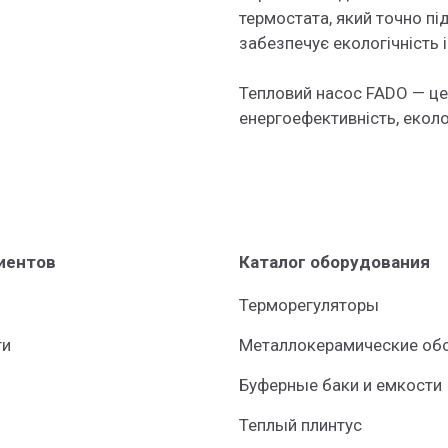
термостата, який точно п
забезпечує екологічність і
Тепловий насос FADO — це 
енергоефективність, еколо
иентов
Каталог оборудования
Терморегуляторы
ти
Металлокерамические обо
Буферные баки и емкости
Теплый плинтус