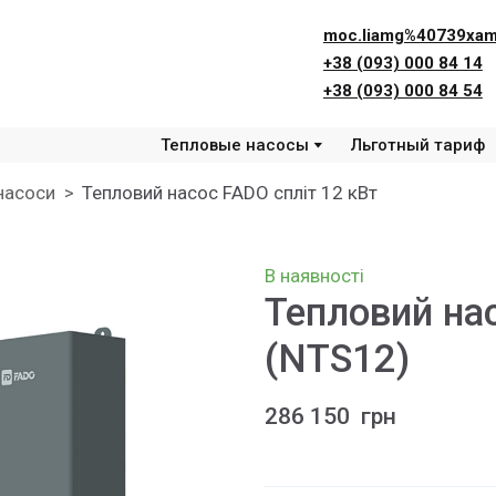
moc.liamg%40739xam
+38 (093) 000 84 14
+38 (093) 000 84 54
Тепловые насосы
Льготный тариф
насоси
Тепловий насос FADO спліт 12 кВт
В наявності
Тепловий на
(NTS12)
286 150  грн