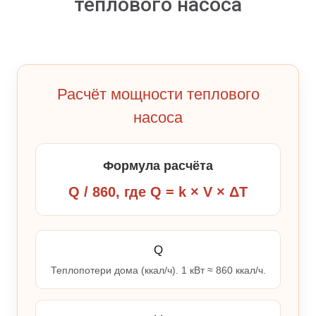
теплового насоса
Расчёт мощности теплового
насоса
Формула расчёта
Q / 860, где Q = k × V × ΔT
Q
Теплопотери дома (ккал/ч). 1 кВт ≈ 860 ккал/ч.