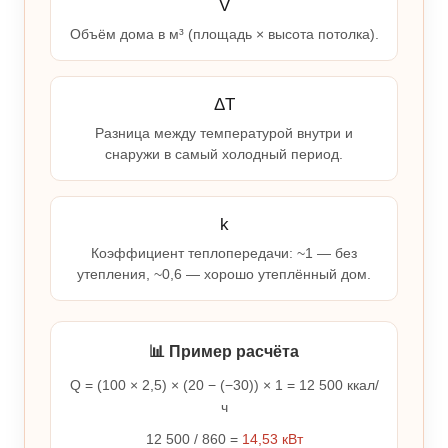
V
Объём дома в м³ (площадь × высота потолка).
ΔT
Разница между температурой внутри и
снаружи в самый холодный период.
k
Коэффициент теплопередачи: ~1 — без
утепления, ~0,6 — хорошо утеплённый дом.
📊 Пример расчёта
Q = (100 × 2,5) × (20 − (−30)) × 1 = 12 500 ккал/
ч
12 500 / 860 =
14,53 кВт