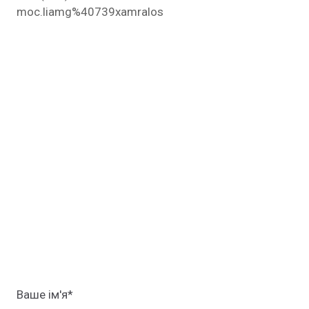
moc.liamg%40739xamralos
Ваше ім'я
*