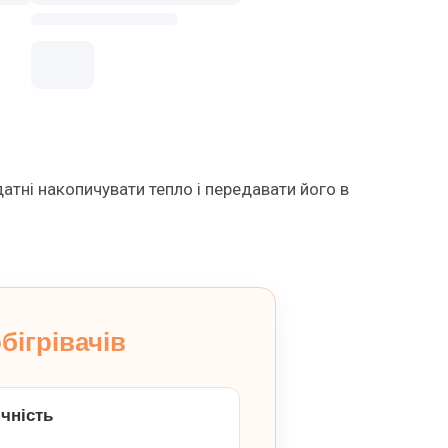
датні накопичувати тепло і передавати його в
ігрівачів
ічність