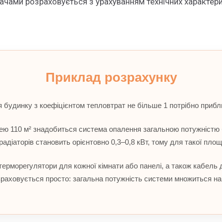
ачами розраховується з урахуванням технічних характер
Приклад розрахунку
 будинку з коефіцієнтом тепловтрат не більше 1 потрібно прибли
ю 110 м² знадобиться система опалення загальною потужністю б
адіаторів становить орієнтовно 0,3–0,8 кВт, тому для такої пло
ерморегулятори для кожної кімнати або панелі, а також кабель 
раховується просто: загальна потужність системи множиться на