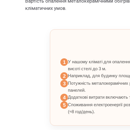
Вартість опалення металокерамічними обігрів
кліматичних умов.
У нашому кліматі для опалення
1
висоті стелі до 3 м.
Наприклад, для будинку площе
2
Потужність металокерамічних р
3
панелей.
Додаткові витрати включають т
4
Споживання електроенергії роз
5
(≈8 год/день).