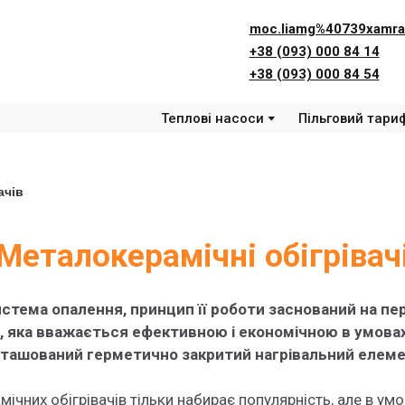
moc.liamg%40739xamra
+38 (093) 000 84 14
+38 (093) 000 84 54
Теплові насоси
Пільговий тари
ачів
Металокерамічні обігрівач
истема опалення, принцип її роботи заснований на пе
, яка вважається ефективною і економічною в умовах
озташований герметично закритий нагрівальний елеме
чних обігрівачів тільки набирає популярність, але в умов