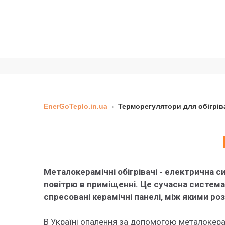
EnerGoTeplo.in.ua
›
Терморегулятори для обігрів
Металокерамічні обігрівачі - електрична с
повітрю в приміщенні. Це сучасна система
спресовані керамічні панелі, між якими р
В Україні опалення за допомогою металокерамі