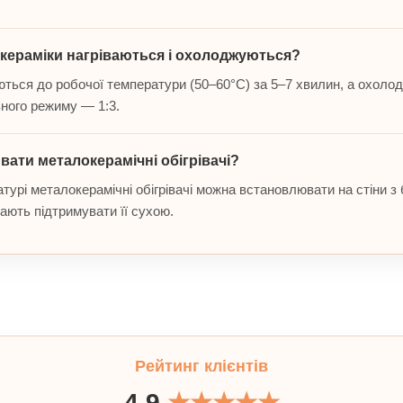
окераміки нагріваються і охолоджуються?
аються до робочої температури (50–60°C) за 5–7 хвилин, а охоло
вного режиму — 1:3.
вати металокерамічні обігрівачі?
турі металокерамічні обігрівачі можна встановлювати на стіни з
ають підтримувати її сухою.
Рейтинг клієнтів
4.9
★★★★★