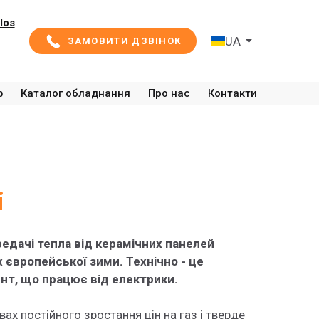
los
UA
ЗАМОВИТИ ДЗВІНОК
ф
Каталог обладнання
Про нас
Контакти
і
редачі тепла від керамічних панелей
 європейської зими. Технічно - це
нт, що працює від електрики.
ах постійного зростання цін на газ і тверде