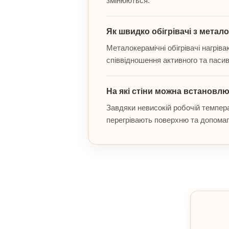
змінюються.
Як швидко обігрівачі з метал
Металокерамічні обігрівачі нагрів
співвідношення активного та паси
На які стіни можна встановлю
Завдяки невисокій робочій темпера
перегрівають поверхню та допомаг