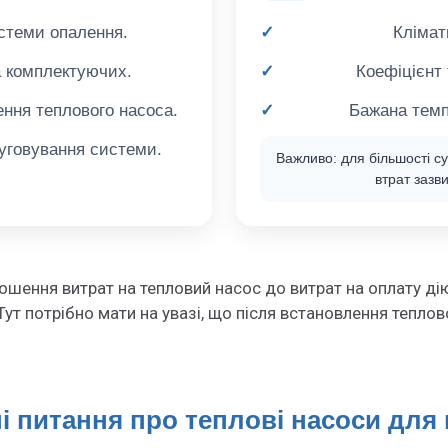
стеми опалення.
Клімат
а комплектуючих.
Коефіцієнт 
ення теплового насоса.
Бажана темп
уговування системи.
Важливо:
для більшості су
втрат зазв
шення витрат на тепловий насос до витрат на оплату дію
т потрібно мати на увазі, що після встановлення теплово
 питання про теплові насоси для