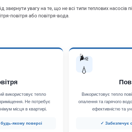
лід звернути увагу на те, що не всі типи теплових насосів
ітря-повітря або повітря-вода.
🌬️
💧
вітря
Пов
ий використовує тепло
Використовує тепло пові
 приміщення. Не потребує
опалення та гарячого вод
німум місця в квартирі.
ефективністю та ун
 будь-якому поверсі
✓ Забезпечує 