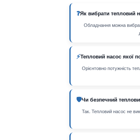
❓
Як вибрати тепловий 
Обладнання можна вибрат
⚡
Тепловий насос якої п
Орієнтовно потужність теп
🛡️
Чи безпечний теплови
Так. Тепловий насос не ви