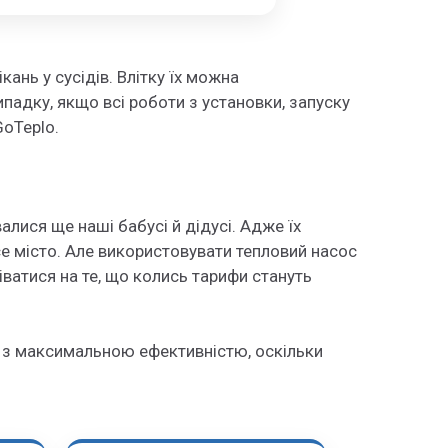
ань у сусідів. Влітку їх можна
адку, якщо всі роботи з установки, запуску
GoTeplo.
лися ще наші бабусі й дідусі. Адже їх
се місто. Але використовувати тепловий насос
іватися на те, що колись тарифи стануть
 з максимальною ефективністю, оскільки