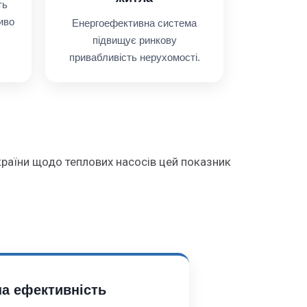
ть
иво
Енергоефективна система
підвищує ринкову
привабливість нерухомості.
країни щодо теплових насосів цей показник
а ефективність