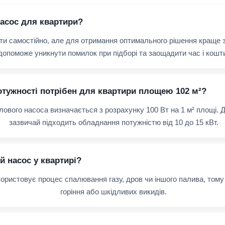
насос для квартири?
и самостійно, але для отримання оптимального рішення краще з
допоможе уникнути помилок при підборі та заощадити час і кошт
отужності потрібен для квартири площею 102 м²?
лового насоса визначається з розрахунку 100 Вт на 1 м² площі.
зазвичай підходить обладнання потужністю від 10 до 15 кВт.
й насос у квартирі?
користовує процес спалювання газу, дров чи іншого палива, тому
горіння або шкідливих викидів.