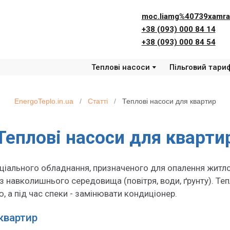
moc.liamg%40739xamra
+38 (093) 000 84 14
+38 (093) 000 84 54
Теплові насоси
Пільговий тари
EnergoTeplo.in.ua
/
Статті
/
Теплові насоси для квартир
Теплові насоси для кварти
еціального обладнання, призначеного для опалення житл
 з навколишнього середовища (повітря, води, ґрунту). Т
ю, а під час спеки - замінювати кондиціонер.
квартир