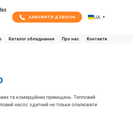
los
UA
ЗАМОВИТИ ДЗВІНОК
ф
Каталог обладнання
Про нас
Контакти
р
ових та комерційних приміщень. Тепловий
епловий насос здатний не тільки опалювати