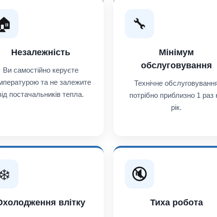
🏠
🔧
Незалежність
Мінімум
обслуговування
Ви самостійно керуєте
мпературою та не залежите
Технічне обслуговуванн
від постачальників тепла.
потрібно приблизно 1 раз 
рік.
❄️
🔇
Охолодження влітку
Тиха робота