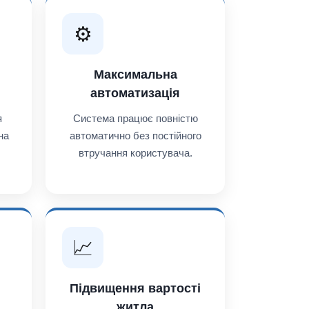
⚙️
Максимальна
автоматизація
я
Система працює повністю
на
автоматично без постійного
втручання користувача.
📈
Підвищення вартості
житла