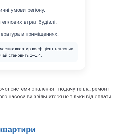
ичні умови регіону.
теплових втрат будівлі.
ература в приміщеннях.
часних квартир коефіцієнт теплових
ичай становить
1–1,4
.
чої системи опалення - подачу тепла, ремонт
го насоса ви звільнитеся не тільки від оплати
 квартири