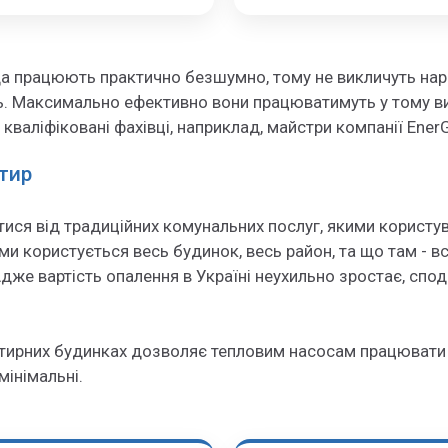
да працюють практично безшумно, тому не викличуть нарік
 Максимально ефективно вони працюватимуть у тому вип
валіфіковані фахівці, наприклад, майстри компанії Ener
ртир
ся від традиційних комунальних послуг, якими користува
ми користується весь будинок, весь район, та що там - в
Адже вартість опалення в Україні неухильно зростає, спод
ртирних будинках дозволяє тепловим насосам працювати
мінімальні.