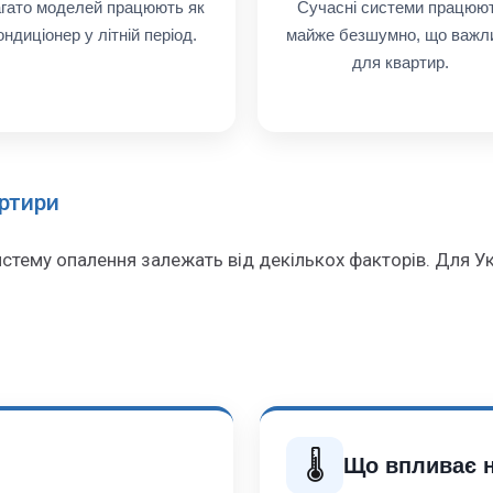
гато моделей працюють як
Сучасні системи працюю
ондиціонер у літній період.
майже безшумно, що важл
для квартир.
артири
истему опалення залежать від декількох факторів. Для У
🌡️
Що впливає н